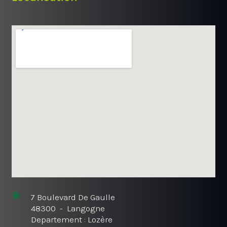
7 Boulevard De Gaulle
48300 - Langogne
Departement : Lozère