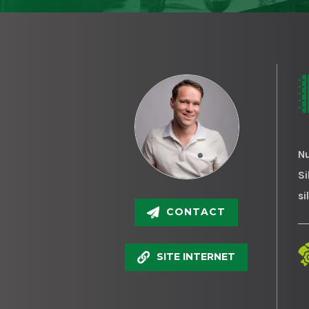
Nu
Si
si
CONTACT
SITE INTERNET