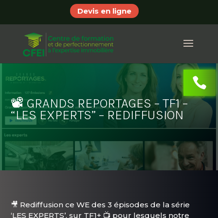
Devis en ligne
📽 GRANDS REPORTAGES – TF1 –
“LES EXPERTS” – REDIFFUSION
🎥 Rediffusion ce WE des 3 épisodes de la série
‘LES EXPERTS’, sur TF1+ 📺 pour lesquels notre