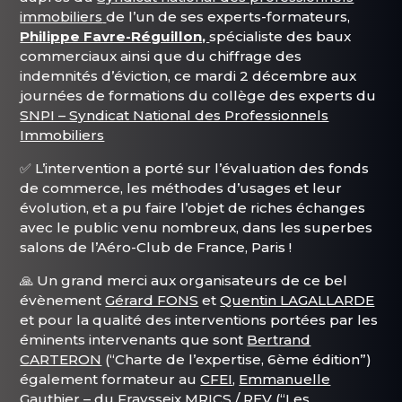
immobiliers
de l’un de ses experts-formateurs,
Philippe Favre-Réguillon,
spécialiste des baux
commerciaux ainsi que du chiffrage des
indemnités d’éviction, ce mardi 2 décembre aux
journées de formations du collège des experts du
SNPI – Syndicat National des Professionnels
Immobiliers
✅️ L’intervention a porté sur l’évaluation des fonds
de commerce, les méthodes d’usages et leur
évolution, et a pu faire l’objet de riches échanges
avec le public venu nombreux, dans les superbes
salons de l’Aéro-Club de France, Paris !
🙏 Un grand merci aux organisateurs de ce bel
évènement
Gérard FONS
et
Quentin LAGALLARDE
et pour la qualité des interventions portées par les
éminents intervenants que sont
Bertrand
CARTERON
(“Charte de l’expertise, 6ème édition”)
également formateur au
CFEI
,
Emmanuelle
Gauthier – du Fraysseix MRICS / REV
(“Les