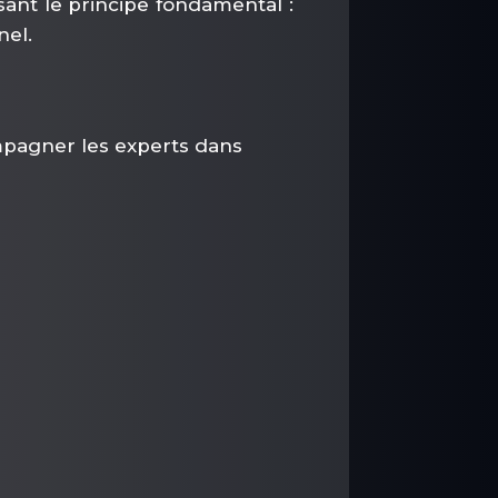
osant le principe fondamental :
nel.
mpagner les experts dans