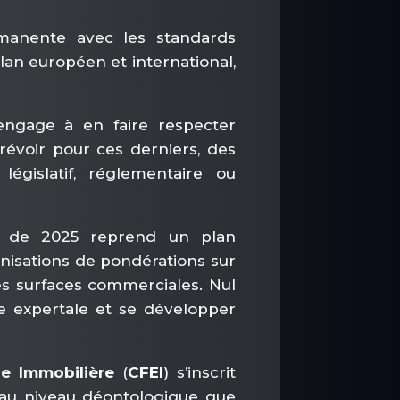
manente avec les standards
plan européen et international,
’engage à en faire respecter
prévoir pour ces derniers, des
législatif, réglementaire ou
, de 2025 reprend un plan
conisations de pondérations sur
es surfaces commerciales. Nul
e expertale et se développer
se Immobilière
(
CFEI
) s’inscrit
t au niveau déontologique que