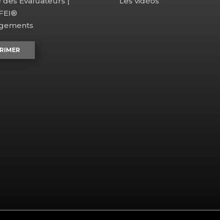
e des Évaluateurs |
Les vidéos
CFEI®
agements
RIMER