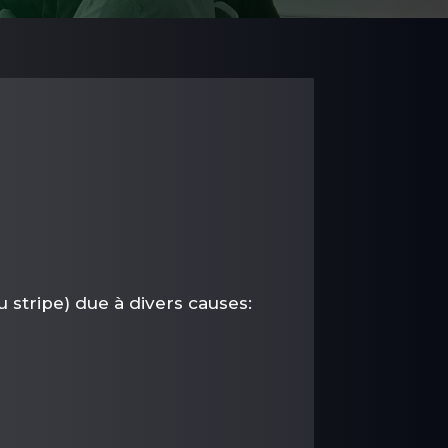
 stripe) due à divers causes: