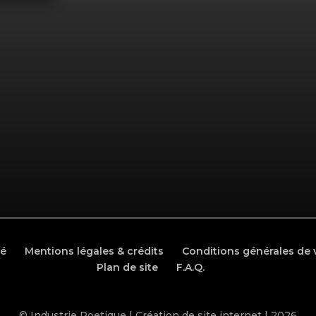
té
Mentions légales & crédits
Conditions générales de 
Plan de site
F.A.Q.
© Industrie Poetique |
Création de site internet
| 2026