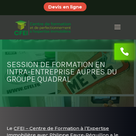
Devis en ligne
SESSION DE FORMATION EN
INTRA-ENTREPRISE AUPRÈS DU
GROUPE QUADRAL
Le
CFEI – Centre de Formation à l’Expertise
Immobilière
avec
Philippe Favre-Réguillon
a le