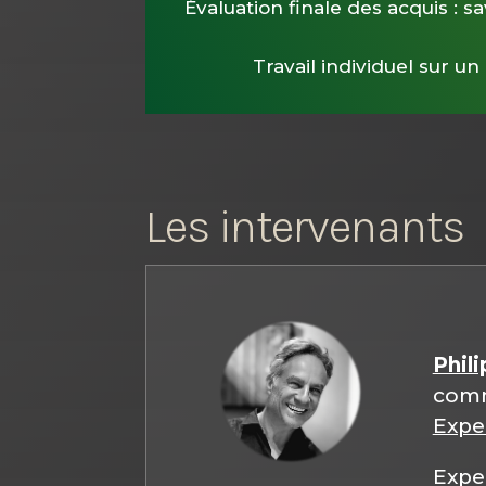
Évaluation finale des acquis : 
Travail individuel sur u
Les intervenants
Phil
comm
Expe
Exper