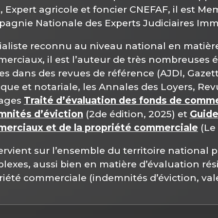
, Expert agricole et foncier CNEFAF, il est M
agnie Nationale des Experts Judiciaires Immo
ialiste reconnu au niveau national en matièr
erciaux, il est l’auteur de très nombreuses 
es dans des revues de référence (AJDI, Gazet
ique et notariale, les Annales des Loyers, Rev
ages
Traité d’évaluation des fonds de commer
mnités d’éviction
(2de édition, 2025) et
Guide
erciaux et de la propriété commerciale
(Le 
tervient sur l’ensemble du territoire national 
exes, aussi bien en matière d’évaluation résid
iété commerciale (indemnités d’éviction, valeu