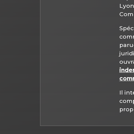
Lyon
Comp
Spéc
comm
paru
jurid
ouvr
inde
comm
Il in
compl
propr