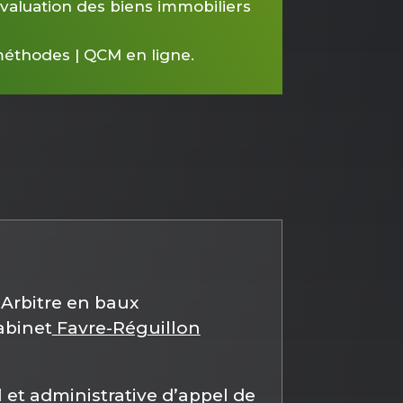
évaluation des biens immobiliers
 méthodes | QCM en ligne.
Arbitre en baux
abinet
Favre-Réguillon
l et administrative d’appel de