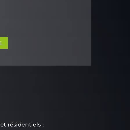
E
t résidentiels :