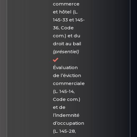
commerce
et hôtel (L.
145-33 et 145-
36, Code
com.) et du
droit au bail
(présentiel)
Évaluation
de l’éviction
commerciale
(L. 145-14,
Code com.)
et de
l’indemnité
d’occupation
(L. 145-28,