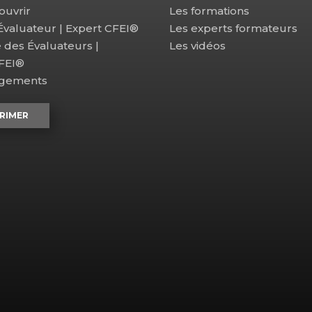
ouvrir
Les formations
 Évaluateur | Expert CFEI®
Les experts formateurs
e des Évaluateurs |
Les vidéos
CFEI®
agements
RIMER